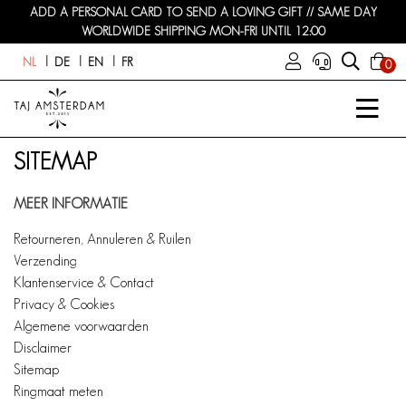
ADD A PERSONAL CARD TO SEND A LOVING GIFT // SAME DAY
WORLDWIDE SHIPPING MON-FRI UNTIL 12:00
NL
DE
EN
FR
0
SITEMAP
MEER INFORMATIE
Retourneren, Annuleren & Ruilen
Verzending
Klantenservice & Contact
Privacy & Cookies
Algemene voorwaarden
Disclaimer
Sitemap
Ringmaat meten