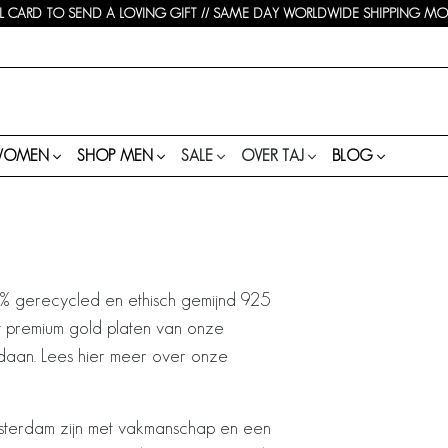
 CARD TO SEND A LOVING GIFT // SAME DAY WORLDWIDE SHIPPING MON-
WOMEN
SHOP MEN
SALE
OVER TAJ
BLOG
0% gerecycled en ethisch gemijnd 925
et premium gold platen van onze
edaan. Lees hier meer over onze
sterdam zijn met vakmanschap en een