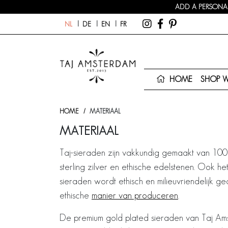
ADD A PERSONAL
NL
DE
EN
FR
HOME
SHOP 
HOME
MATERIAAL
MATERIAAL
Taj-sieraden zijn vakkundig gemaakt van 10
sterling zilver en ethische edelstenen. Ook h
sieraden wordt ethisch en milieuvriendelijk g
ethische
manier van produceren
.
De premium gold plated sieraden van Taj Am