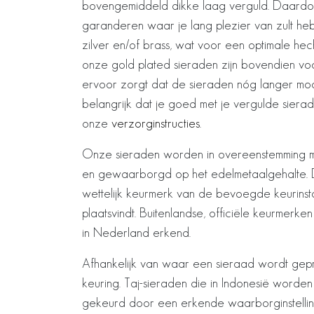
bovengemiddeld dikke laag verguld. Daardo
garanderen waar je lang plezier van zult he
zilver en/of brass, wat voor een optimale hech
onze gold plated sieraden zijn bovendien vo
ervoor zorgt dat de sieraden nóg langer mooi
belangrijk dat je goed met je vergulde sier
onze
verzorginstructies
.
Onze sieraden worden in overeenstemming 
en gewaarborgd op het edelmetaalgehalte. 
wettelijk keurmerk van de bevoegde keurinsta
plaatsvindt. Buitenlandse, officiële keurmerk
in Nederland erkend.
Afhankelijk van waar een sieraad wordt gepr
keuring. Taj-sieraden die in Indonesië word
gekeurd door een erkende waarborginstelling