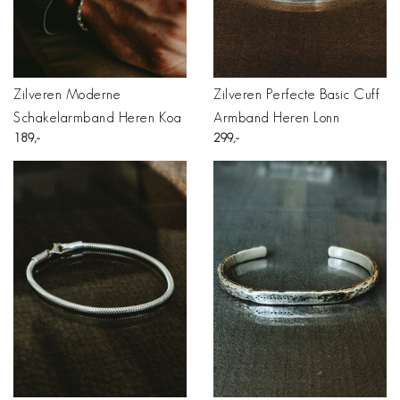
Zilveren Moderne
Zilveren Perfecte Basic Cuff
Schakelarmband Heren Koa
Armband Heren Lonn
189
299