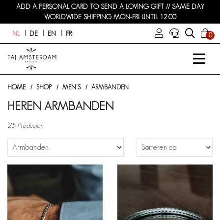
ADD A PERSONAL CARD TO SEND A LOVING GIFT // SAME DAY
WORLDWIDE SHIPPING MON-FRI UNTIL 12:00
NL
DE
EN
FR
0
HOME
SHOP
MEN'S
ARMBANDEN
HEREN ARMBANDEN
25 Producten