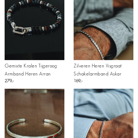
Gemixte Kralen Tijgeroog
Zilveren Heren Visgraat
Armband Heren Arran
Schakelarmband Askar
279
169