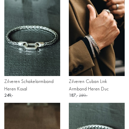
Zilveren Schakelarmband
Zilveren Cuban Link
Heren Kosal
Armband Heren Duc
249
187
289