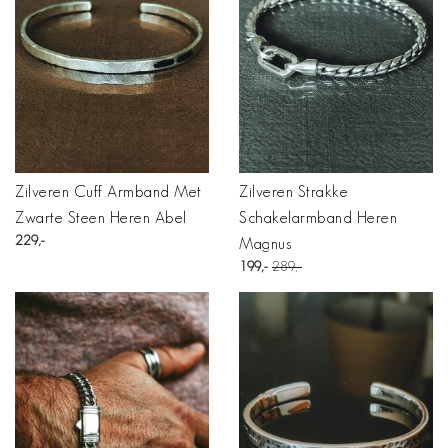
Zilveren Cuff Armband Met
Zilveren Strakke
Zwarte Steen Heren Abel
Schakelarmband Heren
229
Magnus
199
289