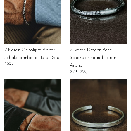
Zilveren Gepolijste Vlecht
Zilveren Dragon Bone
Schakelarmband Heren Sael
Schakelarmband Heren
199
Anand
229
299