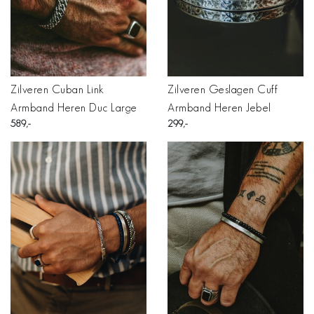
Zilveren Cuban Link
Zilveren Geslagen Cuff
Armband Heren Duc Large
Armband Heren Jebel
589
299