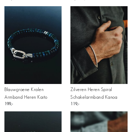
Blauwgroene Kralen
Zilveren Heren Spiral
Armband Heren Kaito
Schakelarmband Kanoa
199
119