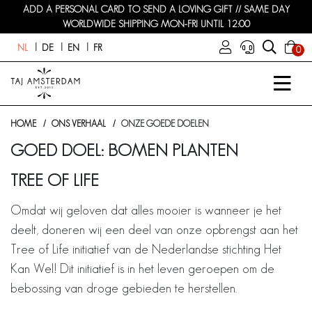
ADD A PERSONAL CARD TO SEND A LOVING GIFT // SAME DAY
WORLDWIDE SHIPPING MON-FRI UNTIL 12:00
NL
DE
EN
FR
0
HOME
ONS VERHAAL
ONZE GOEDE DOELEN
GOED DOEL: BOMEN PLANTEN
TREE OF LIFE
Omdat wij geloven dat alles mooier is wanneer je het
deelt, doneren wij een deel van onze opbrengst aan het
Tree of Life initiatief van de Nederlandse stichting Het
Kan Wel! Dit initiatief is in het leven geroepen om de
bebossing van droge gebieden te herstellen.