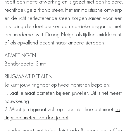
heeft een matte afwerking en is gezet met een heldere,
rechthoekige zirkonia steen. Het minimalistische ontwerp
en de licht reflecterende steen zorgen samen voor een
uitstraling die doet denken aan klassieke elegantie, met
een moderne twist. Draag Neige als tijdloos middelpunt
of als opvallend accent naast andere sieraden.
AFMETINGEN
Bandbreedte: 3 mm
RINGMAAT BEPALEN
Je kunt jouw ringmaat op twee manieren bepalen:
1. Laat je maat opmeten bij een juwelier. Dit is het meest
nauwkeurig.
2. Meet je ringmaat zelf op. Lees hier hoe dat moet:
Je
ringmaat meten: zó doe je dat
.
Handgemaakt met liefde, fair trade & eco-friendly. Ook