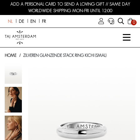
ADD A PERSONAL CARD TO SEND A LOVING GIFT // SAME DAY
WORLDWIDE SHIPPING MON-FRI UNTIL 12:00
NL
DE
EN
FR
0
HOME
ZILVEREN GLANZENDE STACK RING KICHI (SMAL)