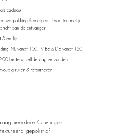
 als cadeau
deauverpakking & voeg een kaart toe met je
bericht aan de ontvanger
& eerlijk
ding: NL vanaf 100,- // BE & DE vanaf 120,-
2.00 besteld, zelfde dag verzonden
voudig ruilen & retourneren
. Draag meerdere Kichi-ringen
textureerd, gepolijst of