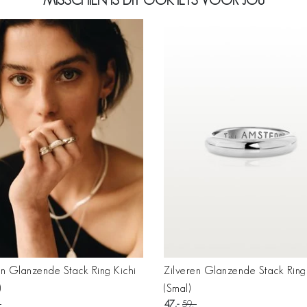
MISSCHIEN IS DIT OOK IETS VOOR JOU
en Glanzende Stack Ring Kichi
Zilveren Glanzende Stack Ring
)
(Smal)
47
59