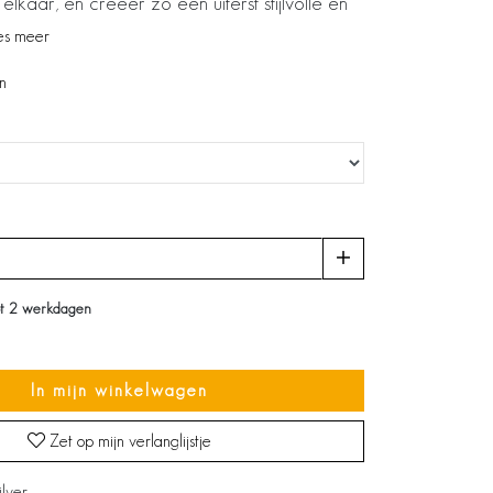
lkaar, en creëer zo een uiterst stijlvolle en
es meer
n
ot 2 werkdagen
In mijn winkelwagen
Zet op mijn verlanglijstje
ilver