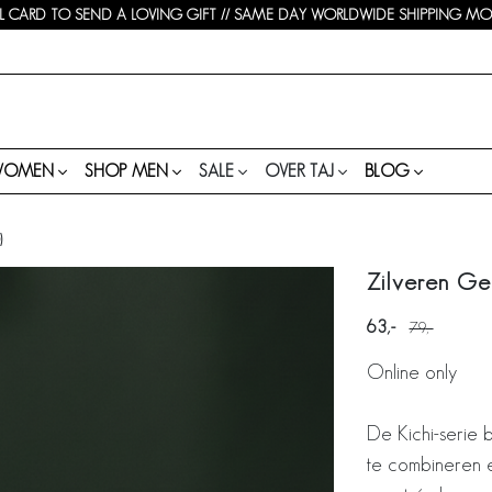
 CARD TO SEND A LOVING GIFT // SAME DAY WORLDWIDE SHIPPING MON-
WOMEN
SHOP MEN
SALE
OVER TAJ
BLOG
)
Zilveren Ge
63
79
Online only
De Kichi-serie b
te combineren e