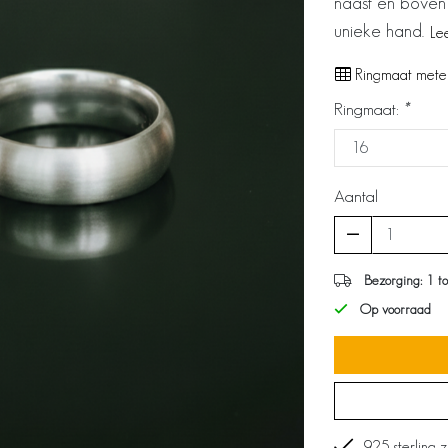
naast én boven e
unieke hand.
Le
Ringmaat mete
Ringmaat:
*
Aantal
Bezorging: 1 t
Op voorraad
925 sterling z