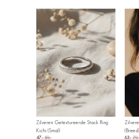
Zilveren Getextureerde Stack Ring
Zilver
Kichi (Smal)
(Breed
47
59
63
79