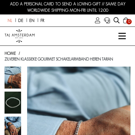
ADD A PERSONAL CARD TO SEND A LOVING GIFT // SAME DAY
WORLDWIDE SHIPPING MON-FRI UNTIL 12:00
NL
DE
EN
FR
0
HOME
ZILVEREN KLASSIEKE GOURMET SCHAKELARMBAND HEREN TARAN