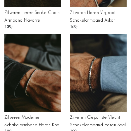
Zilveren Heren Snake Chain
Zilveren Heren Visgraat
Armband Navarre
Schakelarmband Askar
139
169
Zilveren Moderne
Zilveren Gepolijste Vlecht
Schakelarmband Heren Koa
Schakelarmband Heren Sael