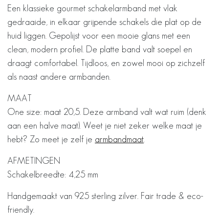
Een klassieke gourmet schakelarmband met vlak
gedraaide, in elkaar grijpende schakels die plat op de
huid liggen. Gepolijst voor een mooie glans met een
clean, modern profiel. De platte band valt soepel en
draagt comfortabel. Tijdloos, en zowel mooi op zichzelf
als naast andere armbanden.
MAAT
One size: maat 20,5. Deze armband valt wat ruim (denk
aan een halve maat). Weet je niet zeker welke maat je
hebt? Zo meet je zelf je
armbandmaat
.
AFMETINGEN
Schakelbreedte: 4,25 mm
Handgemaakt van 925 sterling zilver. Fair trade & eco-
friendly.