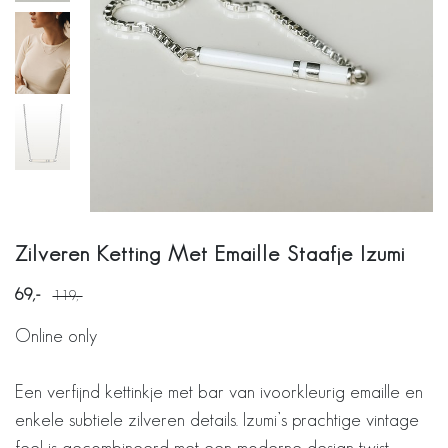
Zilveren Ketting Met Emaille Staafje Izumi
69
119
Online only
Een verfijnd kettinkje met bar van ivoorkleurig emaille en
enkele subtiele zilveren details. Izumi’s prachtige vintage
feel is gecombineerd met een moderne design-twist.