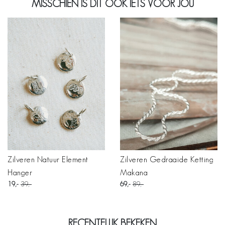
MISSCHIEN IS DIT OOK IETS VOOR JOU
Zilveren Natuur Element
Zilveren Gedraaide Ketting
Hanger
Makana
19
39
69
89
RECENTELIJK BEKEKEN