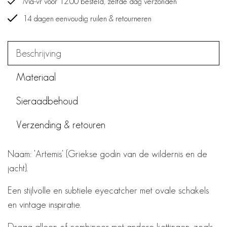
Ma-vr voor 12.00 besteld, zelfde dag verzonden
14 dagen eenvoudig ruilen & retourneren
Beschrijving
Materiaal
Sieraadbehoud
Verzending & retouren
Naam: 'Artemis' {Griekse godin van de wildernis en de
jacht}.
Een stijlvolle en subtiele eyecatcher met ovale schakels
en vintage inspiratie.
Draag alleen of combineer met andere kettingen, zoals