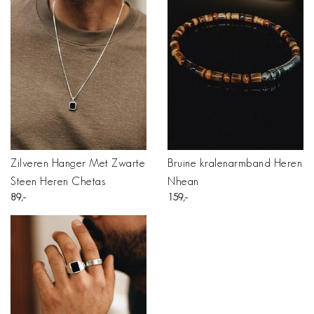
Zilveren Hanger Met Zwarte
Bruine kralenarmband Heren
Steen Heren Chetas
Nhean
89
159