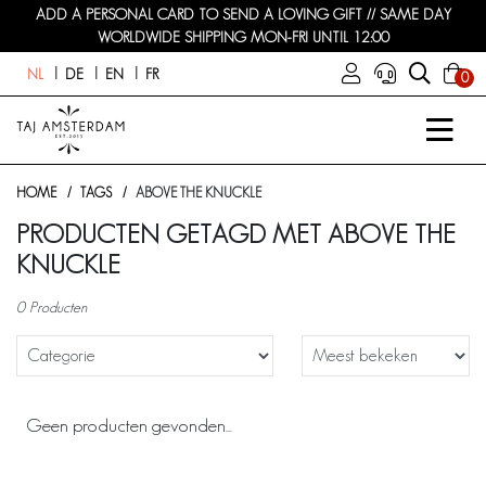
ADD A PERSONAL CARD TO SEND A LOVING GIFT // SAME DAY
WORLDWIDE SHIPPING MON-FRI UNTIL 12:00
NL
DE
EN
FR
0
HOME
TAGS
ABOVE THE KNUCKLE
PRODUCTEN GETAGD MET ABOVE THE
KNUCKLE
0 Producten
Geen producten gevonden...