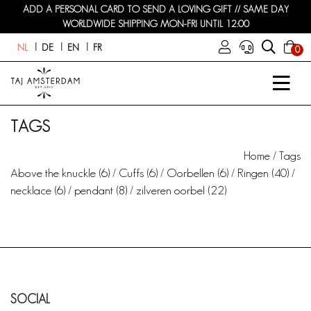
ADD A PERSONAL CARD TO SEND A LOVING GIFT // SAME DAY
WORLDWIDE SHIPPING MON-FRI UNTIL 12:00
NL
DE
EN
FR
0
TAGS
Home
/
Tags
Above the knuckle
(6)
/
Cuffs
(6)
/
Oorbellen
(6)
/
Ringen
(40)
/
necklace
(6)
/
pendant
(8)
/
zilveren oorbel
(22)
SOCIAL