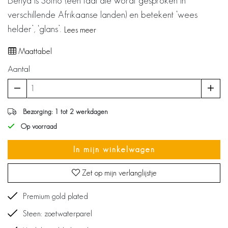
Benya is Sotho (een taal die wordt gesproken in
verschillende Afrikaanse landen) en betekent ‘wees
helder’, ‘glans’.
Lees meer
Maattabel
Aantal
Bezorging: 1 tot 2 werkdagen
Op voorraad
In mijn winkelwagen
Zet op mijn verlanglijstje
Premium gold plated
Steen: zoetwaterparel