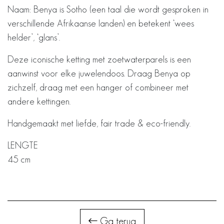
Naam: Benya is Sotho (een taal die wordt gesproken in
verschillende Afrikaanse landen) en betekent ‘wees
helder’, ‘glans’.
Deze iconische ketting met zoetwaterparels is een
aanwinst voor elke juwelendoos. Draag Benya op
zichzelf, draag met een hanger of combineer met
andere kettingen.
Handgemaakt met liefde, fair trade & eco-friendly.
LENGTE
45 cm
Ga terug