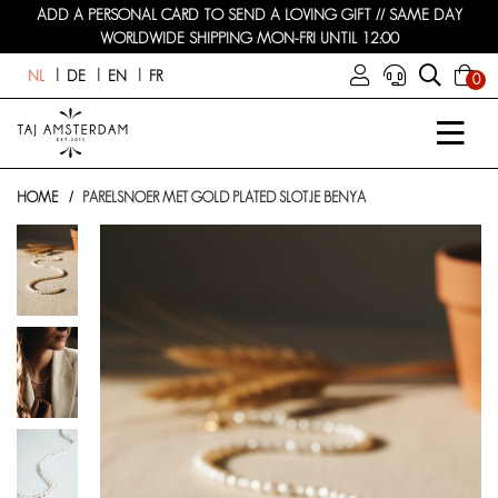
ADD A PERSONAL CARD TO SEND A LOVING GIFT // SAME DAY
WORLDWIDE SHIPPING MON-FRI UNTIL 12:00
NL
DE
EN
FR
0
HOME
PARELSNOER MET GOLD PLATED SLOTJE BENYA