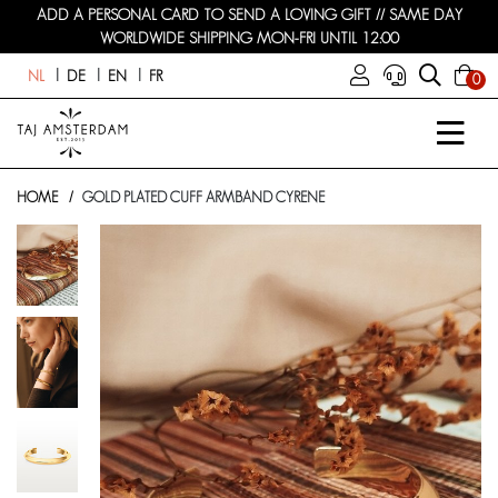
ADD A PERSONAL CARD TO SEND A LOVING GIFT // SAME DAY
WORLDWIDE SHIPPING MON-FRI UNTIL 12:00
NL
DE
EN
FR
0
HOME
GOLD PLATED CUFF ARMBAND CYRENE