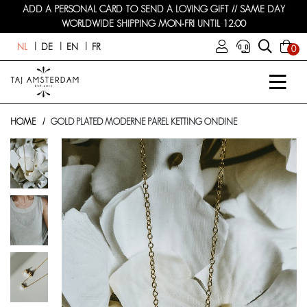
ADD A PERSONAL CARD TO SEND A LOVING GIFT // SAME DAY
WORLDWIDE SHIPPING MON-FRI UNTIL 12:00
NL
DE
EN
FR
0
HOME
GOLD PLATED MODERNE PAREL KETTING ONDINE