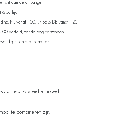
bericht aan de ontvanger
& eerlijk
ding: NL vanaf 100,- // BE & DE vanaf 120,-
2.00 besteld, zelfde dag verzonden
voudig ruilen & retourneren
 waarheid, wijsheid en moed.
 mooi te combineren zijn.