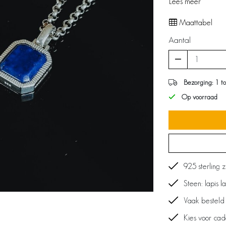
Lees meer
Maattabel
Aantal
Bezorging: 1 t
Op voorraad
925 sterling z
Steen: lapis la
Vaak besteld
Kies voor ca