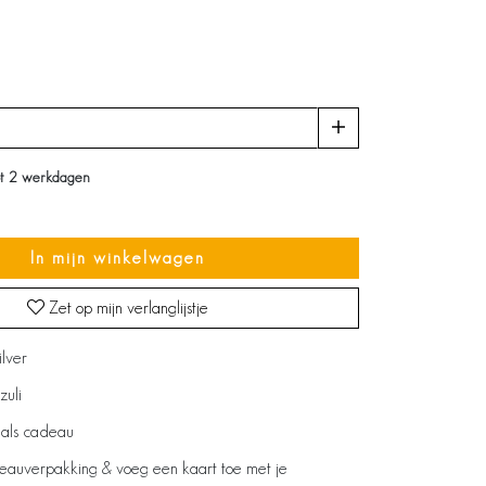
ot 2 werkdagen
In mijn winkelwagen
Zet op mijn verlanglijstje
ilver
zuli
 als cadeau
deauverpakking & voeg een kaart toe met je