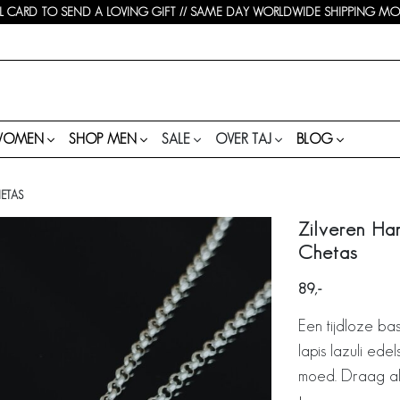
 CARD TO SEND A LOVING GIFT // SAME DAY WORLDWIDE SHIPPING MON-
WOMEN
SHOP MEN
SALE
OVER TAJ
BLOG
ETAS
Zilveren H
Chetas
89
Een tijdloze b
lapis lazuli ede
moed. Draag al