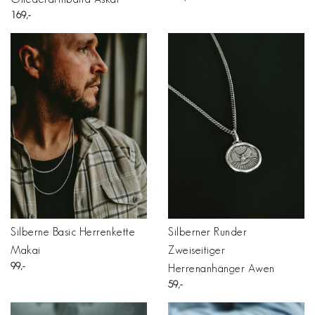
169
Silberne Basic Herrenkette
Silberner Runder
Makai
Zweiseitiger
99
Herrenanhänger Awen
59