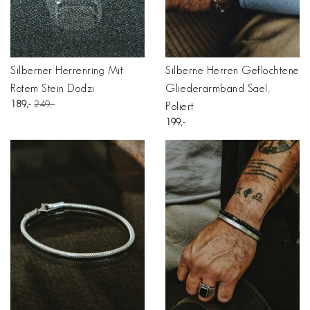
Silberner Herrenring Mit
Silberne Herren Geflochtene
Rotem Stein Dodzi
Gliederarmband Sael,
189
249
Poliert
199