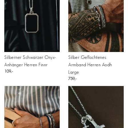
Silberner Schwarzer Onyx-
Silber Geflochtenes
Anhänger Herren Finnr
Armband Herren Aodh
109
Large
759