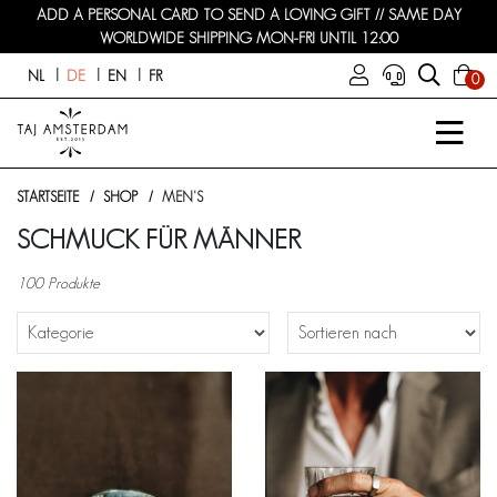
ADD A PERSONAL CARD TO SEND A LOVING GIFT // SAME DAY
WORLDWIDE SHIPPING MON-FRI UNTIL 12:00
NL
DE
EN
FR
0
STARTSEITE
SHOP
MEN'S
SCHMUCK FÜR MÄNNER
100 Produkte