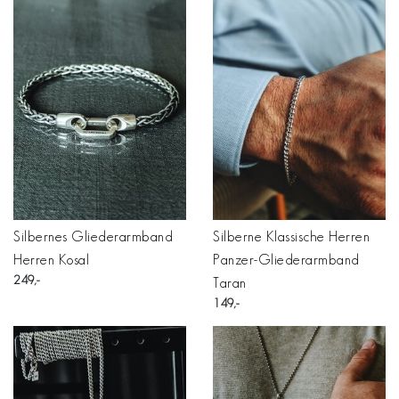
Silbernes Gliederarmband
Silberne Klassische Herren
Herren Kosal
Panzer-Gliederarmband
249
Taran
149