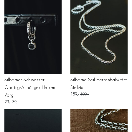
Silberner Schwarzer
Silberne Seil-Herrenhalskette
Ohrring-Anhänger Herren
Stelvio
159
199
Varg
29
39