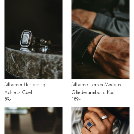
Silberner Herrenring
Silberne Herren Moderne
Achteck Cael
Gliederarmband Koa
89
189