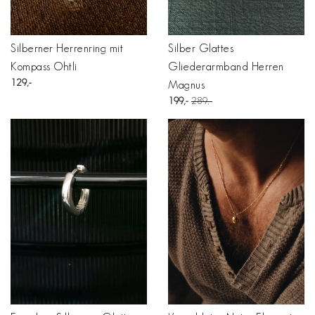
Silberner Herrenring mit
Silber Glattes
Kompass Ohtli
Gliederarmband Herren
129
Magnus
199
289