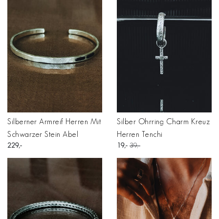
Silberner Armreif Herren Mit
Silber Ohrring Charm Kreuz
Schwarzer Stein Abel
Herren Tenchi
229
19
39