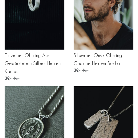
Einzelner Ohrring Aus
Silberner Onyx Ohrring
Gebürstetem Silber Herren
Charme Herren Sokha
39
49
Kamau
39
49