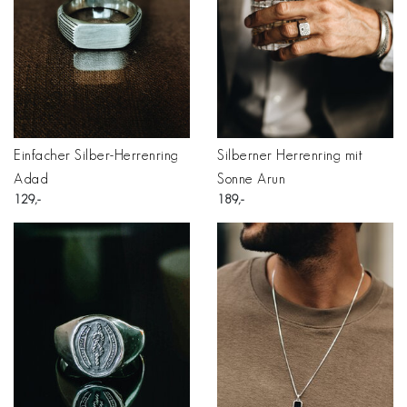
Einfacher Silber-Herrenring
Silberner Herrenring mit
Adad
Sonne Arun
129
189