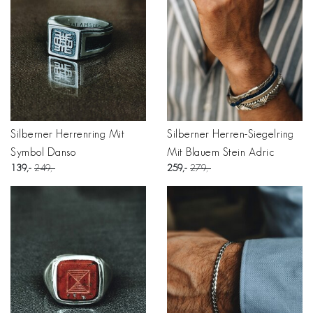
Silberner Herrenring Mit
Silberner Herren-Siegelring
Symbol Danso
Mit Blauem Stein Adric
139
249
259
279