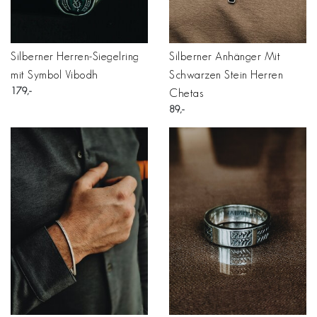
Silberner Herren-Siegelring
Silberner Anhänger Mit
mit Symbol Vibodh
Schwarzen Stein Herren
179
Chetas
89