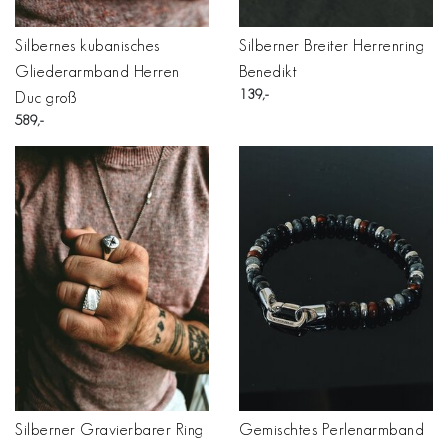
Silbernes kubanisches
Silberner Breiter Herrenring
Gliederarmband Herren
Benedikt
139
Duc groß
589
Silberner Gravierbarer Ring
Gemischtes Perlenarmband