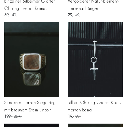
Einzelner Silberner Glatter
Vergoldeter Natur-Element-
Ohrring Herren Kamau
Herrenanhänger
39
49
29
49
Silberner Herren-Siegelring
Silber Ohrring Charm Kreuz
mit braunem Stein Lincoln
Herren Benci
199
259
19
39