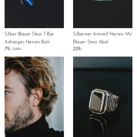
Silber Blauer Stein T-Bar
Silberner Armreif Herren Mit
Anhänger Herren Binh
Blauer Stein Abel
79
119
229