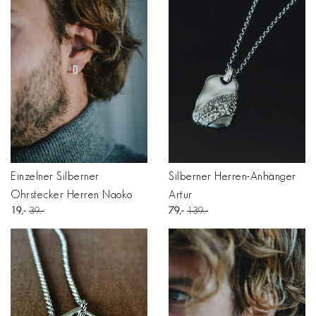
Einzelner Silberner
Silberner Herren-Anhänger
Ohrstecker Herren Naoko
Artur
19
39
79
139