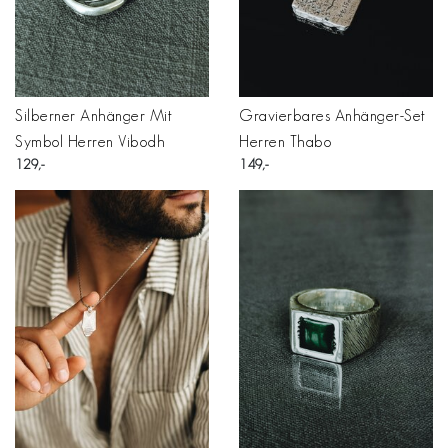
Silberner Anhänger Mit
Gravierbares Anhänger-Set
Symbol Herren Vibodh
Herren Thabo
129
149