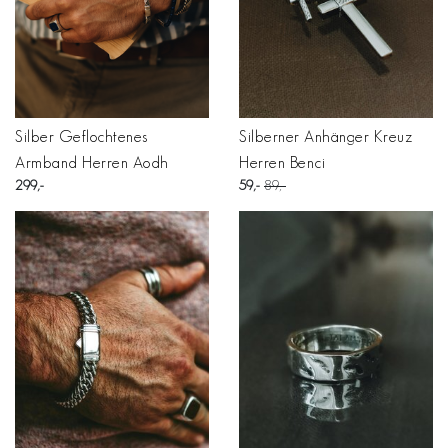
Silber Geflochtenes
Silberner Anhänger Kreuz
Armband Herren Aodh
Herren Benci
299
59
89