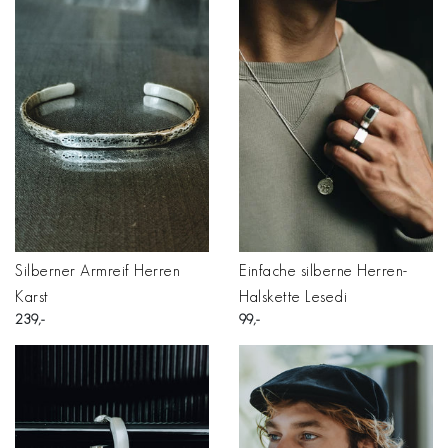
Silberner Armreif Herren
Einfache silberne Herren-
Karst
Halskette Lesedi
239
99