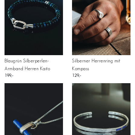
Blaugrün Silberperlen-
Silberner Herrenring mit
Armband Herren Kaito
Kompass
199
129