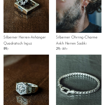
Silberner Herren-Anhänger
Silberner Ohrring-Charme
Quadratisch Inguz
Ankh Herren Sadiki
89
29
37