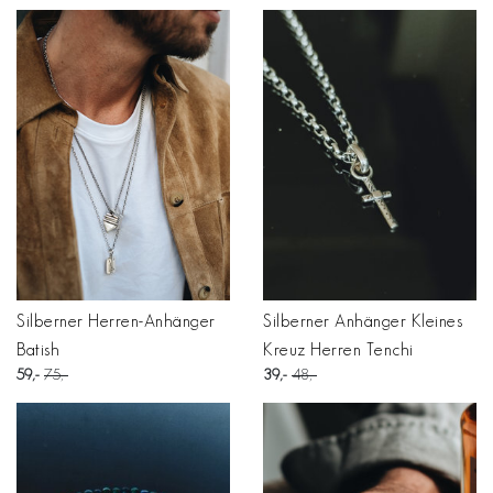
Silberner Herren-Anhänger
Silberner Anhänger Kleines
Batish
Kreuz Herren Tenchi
59
75
39
48