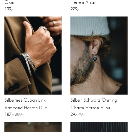
Olan
Herren Arran
199
279
Silbernes Cuban Link
Silber Schwarz Ohrring
Armband Herren Duc
Charm Herren Hunu
187
289
29
49