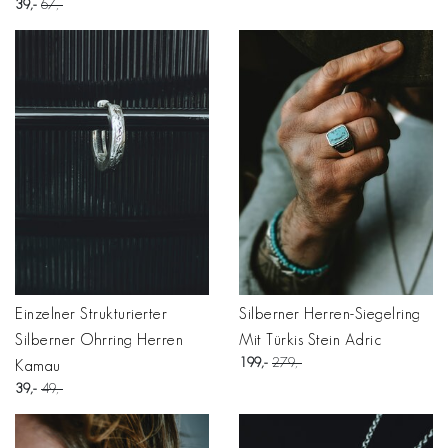
39
67
Einzelner Strukturierter
Silberner Herren-Siegelring
Silberner Ohrring Herren
Mit Türkis Stein Adric
199
279
Kamau
39
49