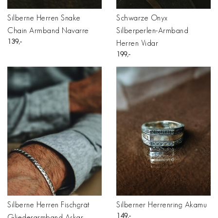
Silberne Herren Snake
Schwarze Onyx
Chain Armband Navarre
Silberperlen-Armband
139
Herren Vidar
199
Silberne Herren Fischgrät
Silberner Herrenring Akamu
149
Gliederarmband Askar