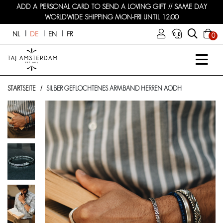
ADD A PERSONAL CARD TO SEND A LOVING GIFT // SAME DAY
WORLDWIDE SHIPPING MON-FRI UNTIL 12:00
NL
DE
EN
FR
0
STARTSEITE
SILBER GEFLOCHTENES ARMBAND HERREN AODH