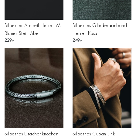
Silberner Armreif Herren Mit
Silbernes Gliederarmband
Blauer Stein Abel
Herren Kosal
229
249
Silbernes Drachenknochen-
Silbernes Cuban Link