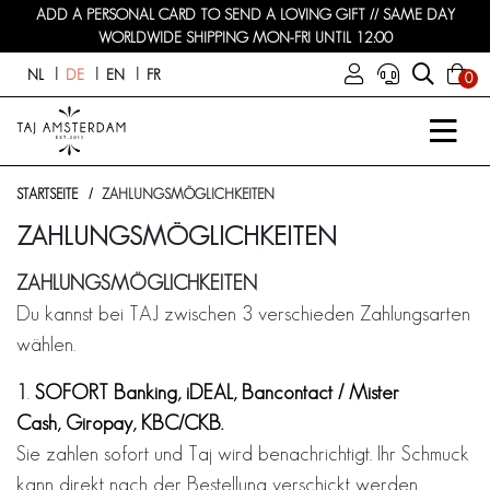
ADD A PERSONAL CARD TO SEND A LOVING GIFT // SAME DAY
WORLDWIDE SHIPPING MON-FRI UNTIL 12:00
NL
DE
EN
FR
0
STARTSEITE
ZAHLUNGSMÖGLICHKEITEN
ZAHLUNGSMÖGLICHKEITEN
ZAHLUNGSMÖGLICHKEITEN
Du kannst bei TAJ zwischen 3 verschieden Zahlungsarten
wählen.
1
.
SOFORT Banking,
iDEAL, Bancontact / Mister
Cash, Giropay, KBC/CKB.
Sie zahlen sofort und Taj wird benachrichtigt. Ihr Schmuck
kann direkt nach der Bestellung verschickt werden.