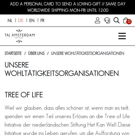
ADD A PERSONAL CARD TO SEND A LOVING GIFT // SAME DAY
WORLDWIDE SHIPPING MON-FRI UNTIL 12:00
NL
DE
EN
FR
0
STARTSEITE
ÜBER UNS
UNSERE WOHLTÄTIGKEITSORGANISATIONEN
UNSERE
WOHLTÄTIGKEITSORGANISATIONEN
TREE OF LIFE
Weil wir glauben, dass alles schöner ist, wenn man es teilt,
spenden wir einen Teil unseres Erlöses an die Tree of Life
Initiative der niederländischen Stiftung Het Kan Wel! Diese
Initiative wurde ins Leben gerufen, um die Aufforstung von