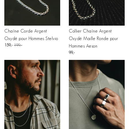
Chaîne Corde Argent
Collier Chaîne Argent
Oxydé pour Hommes Stelvio
Oxydé Maille Ronde pour
159
199
Hommes Aeson
99