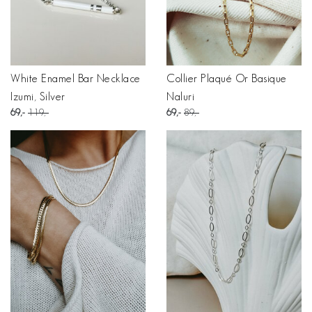
White Enamel Bar Necklace
Collier Plaqué Or Basique
Izumi, Silver
Naluri
69
119
69
89