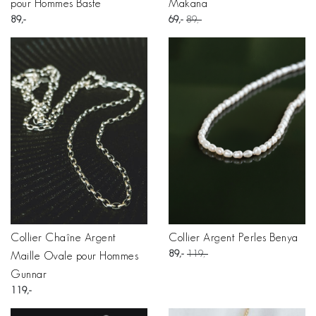
pour Hommes Baste
Makana
89
69
89
Collier Chaîne Argent
Collier Argent Perles Benya
89
119
Maille Ovale pour Hommes
Gunnar
119