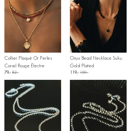
Collier Plaqué Or Perles
Onyx Bead Necklace Suku,
Corail Rouge Électre
Gold Plated
79
82
119
159