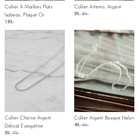
Collier À Maillons Plats
Collier Artemis, Argent
59
89
Isabeau, Plaqué Or
139
Collier Chaîne Argent
Collier Argent Basique Naluri
49
69
Délicat Evangéline
59
79