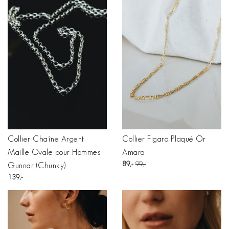
Collier Chaîne Argent
Collier Figaro Plaqué Or
Maille Ovale pour Hommes
Amara
89
99
Gunnar (Chunky)
139