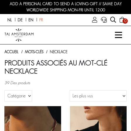
ADD A PERSONAL CARD TO SEND A LOVING GIFT // SAME DAY
WORLDWIDE SHIPPING MON-FRI UNTIL 12:00
NL
DE
EN
FR
0
ACCUEIL
MOTS-CLÉS
NECKLACE
PRODUITS ASSOCIÉS AU MOT-CLÉ
NECKLACE
39 Des produits