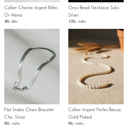
Collier Chaîne Argent Billes
Onyx Bead Necklace Suku,
Or Alena
Silver
49
89
109
149
Flat Snake Chain Bracelet
Collier Argent Perles Benya,
Cho, Silver
Gold Plated
89
129
99
129