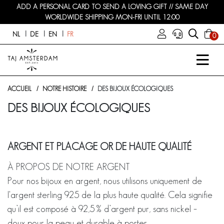
ADD A PERSONAL CARD TO SEND A LOVING GIFT // SAME DAY
WORLDWIDE SHIPPING MON-FRI UNTIL 12:00
NL
DE
EN
FR
0
ACCUEIL
NOTRE HISTOIRE
DES BIJOUX ÉCOLOGIQUES
DES BIJOUX ÉCOLOGIQUES
ARGENT ET PLACAGE OR DE HAUTE QUALITÉ
À PROPOS DE NOTRE ARGENT
Pour nos bijoux en argent, nous utilisons uniquement de
l'argent sterling 925 de la plus haute qualité. Cela signifie
qu’il est composé à 92,5 % d’argent pur, sans nickel –
doux pour la peau et durable à porter.