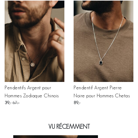
Pendentifs Argent pour
Pendentif Argent Pierre
Hommes Zodiaque Chinois
Noire pour Hommes Chetas
39
67
89
VU RÉCEMMENT