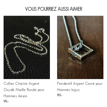
VOUS POURRIEZ AUSSI AIMER
Collier Chaîne Argent
Pendentif Argent Carré pour
Oxydé Maille Ronde pour
Hommes Inguz
89
Hommes Aeson
99