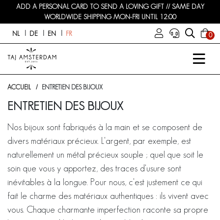
ADD A PERSONAL CARD TO SEND A LOVING GIFT // SAME DAY
WORLDWIDE SHIPPING MON-FRI UNTIL 12:00
NL
DE
EN
FR
0
ACCUEIL
ENTRETIEN DES BIJOUX
ENTRETIEN DES BIJOUX
Nos bijoux sont fabriqués à la main et se composent de
divers matériaux précieux. L'argent, par exemple, est
naturellement un métal précieux souple ; quel que soit le
soin que vous y apportez, des traces d'usure sont
inévitables à la longue. Pour nous, c'est justement ce qui
fait le charme des matériaux authentiques : ils vivent avec
vous. Chaque charmante imperfection raconte sa propre