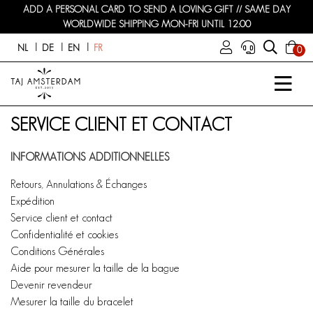
ADD A PERSONAL CARD TO SEND A LOVING GIFT // SAME DAY
WORLDWIDE SHIPPING MON-FRI UNTIL 12:00
NL
DE
EN
FR
0
SERVICE CLIENT ET CONTACT
INFORMATIONS ADDITIONNELLES
Retours, Annulations & Échanges
Expédition
Service client et contact
Confidentialité et cookies
Conditions Générales
Aide pour mesurer la taille de la bague
Devenir revendeur
Mesurer la taille du bracelet