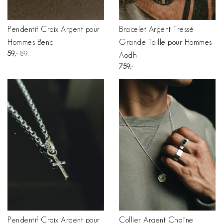
Pendentif Croix Argent pour
Bracelet Argent Tressé
Hommes Benci
Grande Taille pour Hommes
59
89
Aodh
759
Pendentif Croix Argent pour
Collier Argent Chaîne