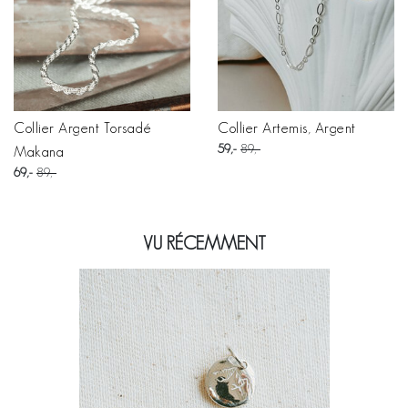
Collier Argent Torsadé
Collier Artemis, Argent
59
89
Makana
69
89
VU RÉCEMMENT