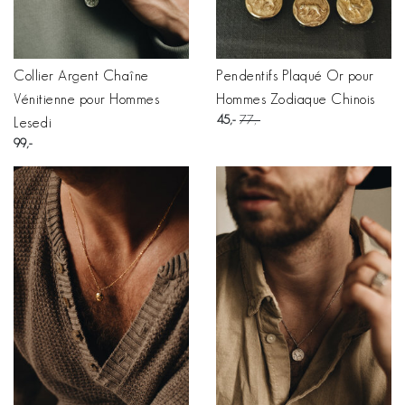
Collier Argent Chaîne
Pendentifs Plaqué Or pour
Vénitienne pour Hommes
Hommes Zodiaque Chinois
45
77
Lesedi
99