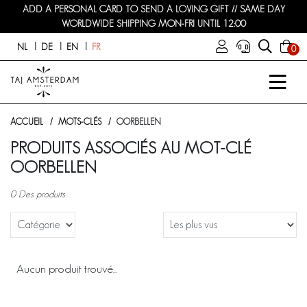
ADD A PERSONAL CARD TO SEND A LOVING GIFT // SAME DAY
WORLDWIDE SHIPPING MON-FRI UNTIL 12:00
NL
DE
EN
FR
0
ACCUEIL
MOTS-CLÉS
OORBELLEN
PRODUITS ASSOCIÉS AU MOT-CLÉ
OORBELLEN
0 Des produits
Aucun produit trouvé...