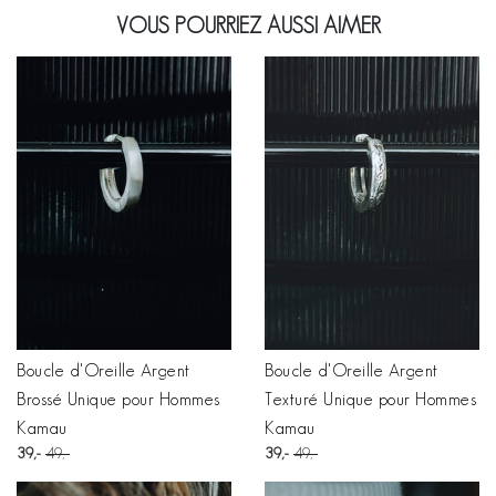
VOUS POURRIEZ AUSSI AIMER
Boucle d'Oreille Argent
Boucle d'Oreille Argent
Brossé Unique pour Hommes
Texturé Unique pour Hommes
Kamau
Kamau
39
49
39
49