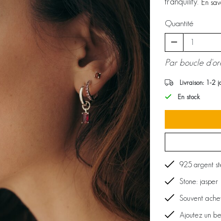
tranquility.
En sav
Quantité
Par boucle d'ore
Livraison: 1-2 
En stock
925 argent st
Stone: jasper
Souvent ach
Ajoutez un b