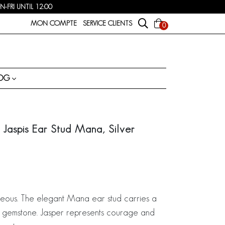
FRI UNTIL 12:00
MON COMPTE
SERVICE CLIENTS
0
OG
 Jaspis Ear Stud Mana, Silver
geous. The elegant Mana ear stud carries a
r gemstone. Jasper represents courage and