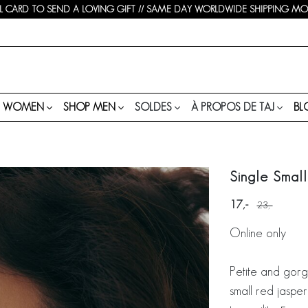
 CARD TO SEND A LOVING GIFT // SAME DAY WORLDWIDE SHIPPING MON-
P WOMEN
SHOP MEN
SOLDES
À PROPOS DE TAJ
BL
Single Small
17
23
Online only
Petite and gor
small red jaspe