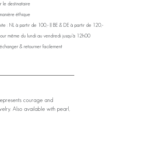
 le destinataire
manière éthique
uite : NL à partir de 100,- || BE & DE à partir de 120,-
 jour même du lundi au vendredi jusqu'à 12h00
 échanger & retourner facilement
 represents courage and
elry. Also available with pearl,