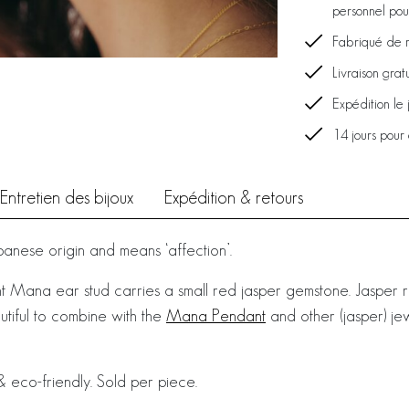
personnel pour
Fabriqué de 
Livraison grat
Expédition le
14 jours pour
Entretien des bijoux
Expédition & retours
anese origin and means ‘affection’.
t Mana ear stud carries a small red jasper gemstone. Jasper
eautiful to combine with the
Mana Pendant
and other (jasper) jew
 eco-friendly. Sold per piece.