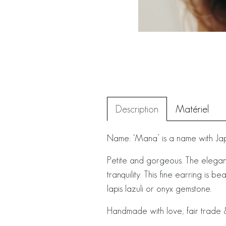
Description
Matériel
Name: ‘Mana’ is a name with Jap
Petite and gorgeous. The elegan
tranquility. This fine earring is b
lapis lazuli or onyx gemstone.
Handmade with love, fair trade &