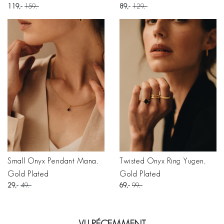
119
159
89
129
Small Onyx Pendant Mana,
Twisted Onyx Ring Yugen,
Gold Plated
Gold Plated
29
49
69
99