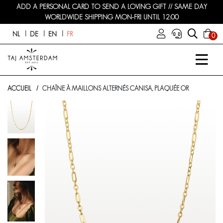
ADD A PERSONAL CARD TO SEND A LOVING GIFT // SAME DAY
WORLDWIDE SHIPPING MON-FRI UNTIL 12:00
NL
DE
EN
FR
0
ACCUEIL
CHAÎNE À MAILLONS ALTERNÉS CANISA, PLAQUÉE OR