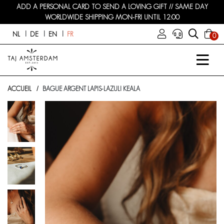
ADD A PERSONAL CARD TO SEND A LOVING GIFT // SAME DAY
WORLDWIDE SHIPPING MON-FRI UNTIL 12:00
NL
DE
EN
FR
0
ACCUEIL
BAGUE ARGENT LAPIS-LAZULI KEALA