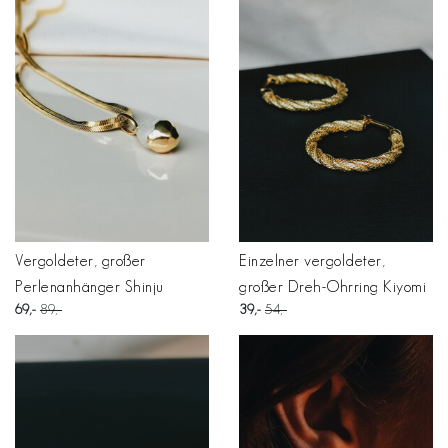
Vergoldeter, großer
Einzelner vergoldeter,
Perlenanhänger Shinju
großer Dreh-Ohrring Kiyomi
69
89
39
54