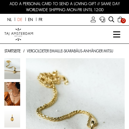
ADD A PERSONAL CARD TO SEND A LOVING GIFT // SAME DAY
WORLDWIDE SHIPPING MON-FRI UNTIL 12:00
NL
DE
EN
FR
0
STARTSEITE
VERGOLDETER EMAILLE-SKARABÄUS-ANHÄNGER MITSU