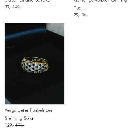
99
149
Yua
29
36
Vergoldeter Funkelnder
Steinring Sora
129
179