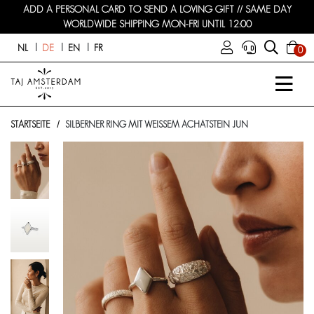
ADD A PERSONAL CARD TO SEND A LOVING GIFT // SAME DAY
WORLDWIDE SHIPPING MON-FRI UNTIL 12:00
NL
DE
EN
FR
0
STARTSEITE
SILBERNER RING MIT WEISSEM ACHATSTEIN JUN