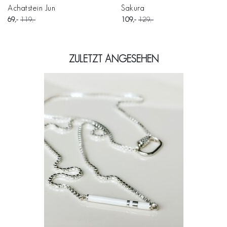
Achatstein Jun
Sakura
69
119
109
129
ZULETZT ANGESEHEN