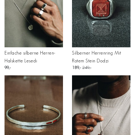
Einfache silberne Herren-
Silberner Herrenring Mit
Halskette Lesedi
Rotem Stein Dodzi
99
189
249