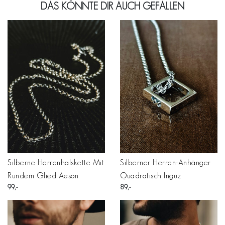
DAS KÖNNTE DIR AUCH GEFALLEN
Silberne Herrenhalskette Mit
Silberner Herren-Anhänger
Rundem Glied Aeson
Quadratisch Inguz
99
89