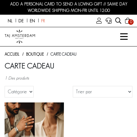
ADD A PERSONAL CARD TO SEND A LOVING GIFT // SAME DAY
WORLDWIDE SHIPPING MON-FRI UNTIL 12:00
NL
DE
EN
FR
0
ACCUEIL
BOUTIQUE
CARTE CADEAU
CARTE CADEAU
1 Des produits