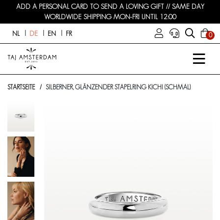
ADD A PERSONAL CARD TO SEND A LOVING GIFT // SAME DAY
WORLDWIDE SHIPPING MON-FRI UNTIL 12:00
NL
DE
EN
FR
0
STARTSEITE
SILBERNER, GLÄNZENDER STAPELRING KICHI (SCHMAL)