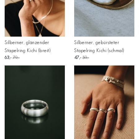
Silberner, glänzender
Silberner, gebürsteter
Stapelring Kichi (breit)
Stapelring Kichi (schmal)
63
79
47
59