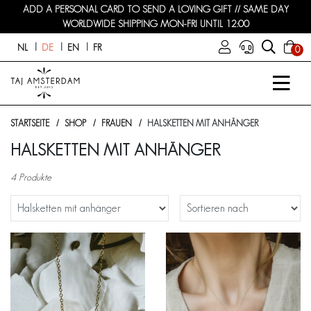
ADD A PERSONAL CARD TO SEND A LOVING GIFT // SAME DAY
WORLDWIDE SHIPPING MON-FRI UNTIL 12:00
NL
DE
EN
FR
0
STARTSEITE
SHOP
FRAUEN
HALSKETTEN MIT ANHÄNGER
HALSKETTEN MIT ANHÄNGER
4 Produkte