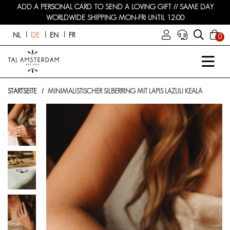
ADD A PERSONAL CARD TO SEND A LOVING GIFT // SAME DAY
WORLDWIDE SHIPPING MON-FRI UNTIL 12:00
NL
DE
EN
FR
0
STARTSEITE
MINIMALISTISCHER SILBERRING MIT LAPIS LAZULI KEALA