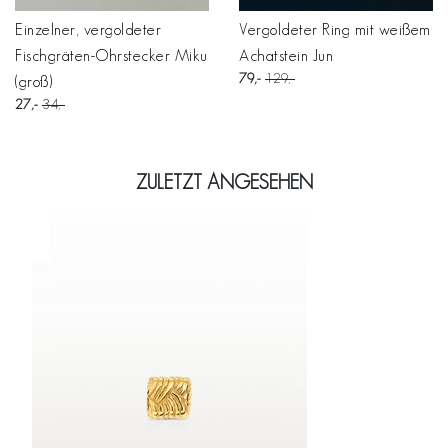
Einzelner, vergoldeter
Vergoldeter Ring mit weißem
Fischgräten-Ohrstecker Miku
Achatstein Jun
79
129
(groß)
27
34
ZULETZT ANGESEHEN