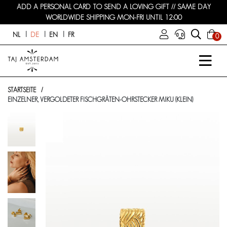
ADD A PERSONAL CARD TO SEND A LOVING GIFT // SAME DAY
WORLDWIDE SHIPPING MON-FRI UNTIL 12:00
NL
DE
EN
FR
0
STARTSEITE
EINZELNER, VERGOLDETER FISCHGRÄTEN-OHRSTECKER MIKU (KLEIN)