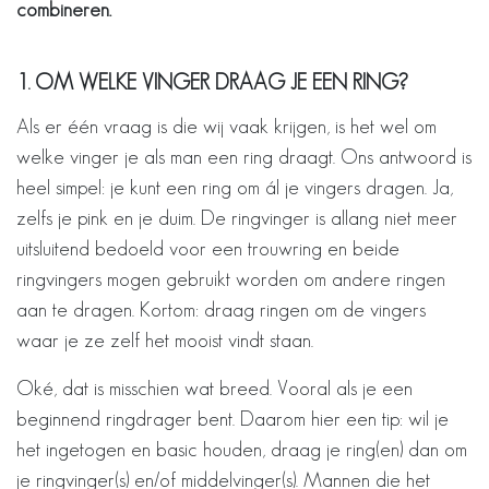
combineren.
1. OM WELKE VINGER DRAAG JE EEN RING?
Als er één vraag is die wij vaak krijgen, is het wel om
welke vinger je als man een ring draagt. Ons antwoord is
heel simpel: je kunt een ring om ál je vingers dragen. Ja,
zelfs je pink en je duim. De ringvinger is allang niet meer
uitsluitend bedoeld voor een trouwring en beide
ringvingers mogen gebruikt worden om andere ringen
aan te dragen. Kortom: draag ringen om de vingers
waar je ze zelf het mooist vindt staan.
Oké, dat is misschien wat breed. Vooral als je een
beginnend ringdrager bent. Daarom hier een tip: wil je
het ingetogen en basic houden, draag je ring(en) dan om
je ringvinger(s) en/of middelvinger(s). Mannen die het