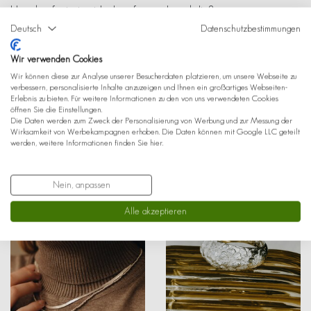
Handgefertigt mit Liebe, fair gehandelt &
umweltfreundlich.
Deutsch
Datenschutzbestimmungen
Wir verwenden Cookies
Wir können diese zur Analyse unserer Besucherdaten platzieren, um unsere Webseite zu
Geh zurück
verbessern, personalisierte Inhalte anzuzeigen und Ihnen ein großartiges Webseiten-
Erlebnis zu bieten. Für weitere Informationen zu den von uns verwendeten Cookies
öffnen Sie die Einstellungen.
Die Daten werden zum Zweck der Personalisierung von Werbung und zur Messung der
Wirksamkeit von Werbekampagnen erhoben. Die Daten können mit Google LLC geteilt
DAS KÖNNTE DIR AUCH GEFALLEN
werden, weitere Informationen finden Sie
hier
.
Nein, anpassen
Alle akzeptieren