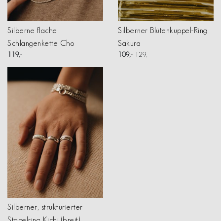
Silberne flache
Silberner Blütenkuppel-Ring
Schlangenkette Cho
Sakura
119
109
129
Silberner, strukturierter
Stapelring Kichi (breit)